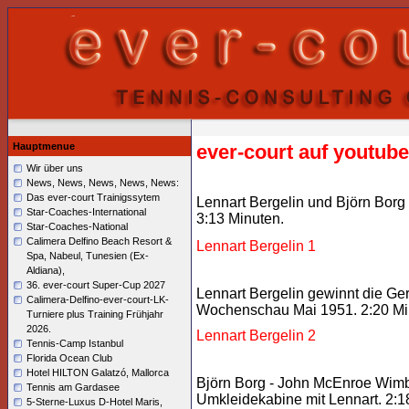
Hauptmenue
ever-court auf youtube
Wir über uns
News, News, News, News, News:
Das ever-court Trainigssytem
Lennart Bergelin und Björn Borg
Star-Coaches-International
3:13 Minuten.
Star-Coaches-National
Calimera Delfino Beach Resort &
Lennart Bergelin 1
Spa, Nabeul, Tunesien (Ex-
Aldiana),
36. ever-court Super-Cup 2027
Lennart Bergelin gewinnt die G
Calimera-Delfino-ever-court-LK-
Wochenschau Mai 1951. 2:20 Mi
Turniere plus Training Frühjahr
2026.
Lennart Bergelin 2
Tennis-Camp Istanbul
Florida Ocean Club
Hotel HILTON Galatzó, Mallorca
Björn Borg - John McEnroe Wimbl
Tennis am Gardasee
Umkleidekabine mit Lennart. 2:1
5-Sterne-Luxus D-Hotel Maris,