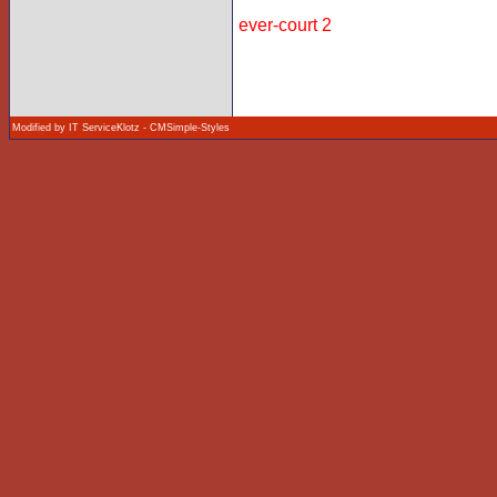
ever-court 2
Modified by IT ServiceKlotz
-
CMSimple-Styles