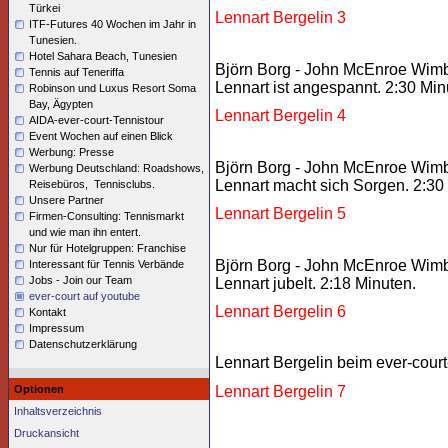
Türkei
Lennart Bergelin 3
ITF-Futures 40 Wochen im Jahr in
Tunesien.
Hotel Sahara Beach, Tunesien
Björn Borg - John McEnroe Wimbl
Tennis auf Teneriffa
Lennart ist angespannt. 2:30 Min
Robinson und Luxus Resort Soma
Bay, Ägypten
Lennart Bergelin 4
AIDA-ever-court-Tennistour
Event Wochen auf einen Blick
Werbung: Presse
Björn Borg - John McEnroe Wimbl
Werbung Deutschland: Roadshows,
Lennart macht sich Sorgen. 2:30
Reisebüros, Tennisclubs.
Unsere Partner
Lennart Bergelin 5
Firmen-Consulting: Tennismarkt
und wie man ihn entert.
Nur für Hotelgruppen: Franchise
Björn Borg - John McEnroe Wimbl
Interessant für Tennis Verbände
Jobs - Join our Team
Lennart jubelt. 2:18 Minuten.
ever-court auf youtube
Lennart Bergelin 6
Kontakt
Impressum
Datenschutzerklärung
Lennart Bergelin beim ever-cour
Optionen
Lennart Bergelin 7
Inhaltsverzeichnis
Druckansicht