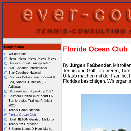
Hauptmenue
Florida Ocean Club
Wir über uns
News, News, News, News, News:
Das ever-court Trainigssytem
By
Jürgen Faßbender.
Mit tolle
Star-Coaches-International
Tennis und Golf. Trainieren, Tur
Star-Coaches-National
Urlaub machen mit der Familie,
Calimera Delfino Beach Resort &
Floridas besichtigen. Wir organi
Spa, Nabeul, Tunesien (Ex-
Aldiana),
36. ever-court Super-Cup 2027
Calimera-Delfino-ever-court-LK-
Turniere plus Training Frühjahr
2026.
Tennis-Camp Istanbul
Florida Ocean Club
Hotel HILTON Galatzó, Mallorca
Tennis am Gardasee
5-Sterne-Luxus D-Hotel Maris,