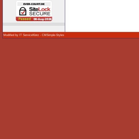
Modified by IT ServiceKlotz
-
CMSimple-Styles