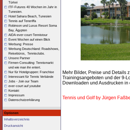
Türkei
ITF-Futures 40 Wochen im Jahr in
Tunesien.
Hotel Sahara Beach, Tunesien
Tennis auf Teneriffa
Robinson und Luxus Resort Soma
Bay, Ägypten
AIDA-ever-court-Tennistour
Event Wochen auf einen Blick
Werbung: Presse
Werbung Deutschland: Roadshows,
Reisebüros, Tennisclubs.
Unsere Partner
Firmen-Consulting: Tennismarkt
und wie man ihn entert.
Mehr Bilder, Preise und Details 
Nur für Hotelgruppen: Franchise
Interessant für Tennis Verbände
Trainingsangeboten und der 9-L
Jobs - Join our Team
Downloaden und Ausdrucken in d
ever-court auf youtube
Kontakt
Impressum
Tennis und Golf by Jürgen Faßb
Datenschutzerklärung
Optionen
Inhaltsverzeichnis
Druckansicht